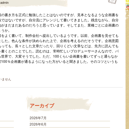
y
admin
書の書き方を正式に勉強したことはないのですが、見本となるような企画書を
似ではないですが、自分流にアレンジして書いてきました。残念ながら、自分
地がまだまだあるのだろうと思っています。そしてまた、業種ごとに企画書の
ょうか。
書をよく書いて、制作会社へ提出しているようです。以前、企画書を見せても
ました。色んな条件が決められた上で、企画を考えるのだそうです。企画意図
あっても、長々とした文章だったり、回りくどい文章などは、先方に読んでも
を書くとのことでした。読むのは、常時忙しいプロデューサーさんなので、パ
世界で、大変そうでした。ただ、100くらい企画書を書いてずっと通らなか
100％企画書が通るようになった方がいると聞きました。そのコツというも
いません
アーカイブ
2026年7月
2026年6月