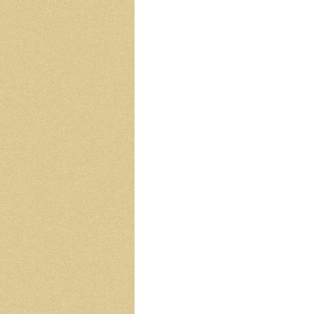
と
は
は