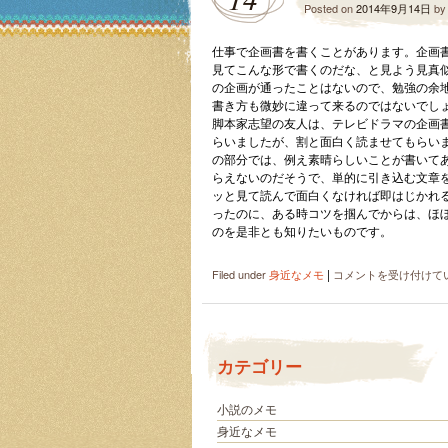
Posted on
2014年9月14日
b
仕事で企画書を書くことがあります。企画
見てこんな形で書くのだな、と見よう見真
の企画が通ったことはないので、勉強の余
書き方も微妙に違って来るのではないでし
脚本家志望の友人は、テレビドラマの企画
らいましたが、割と面白く読ませてもらい
の部分では、例え素晴らしいことが書いて
らえないのだそうで、単的に引き込む文章
ッと見て読んで面白くなければ即はじかれる
ったのに、ある時コツを掴んでからは、ほぼ
のを是非とも知りたいものです。
|
通
Filed under
身近なメモ
コメントを受け付けて
る
企
画
書
カテゴリー
を
書
く
小説のメモ
コ
身近なメモ
ツ