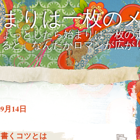
始まりは一枚の
ひょっとしたら始まりは一枚の
えると、なんだかロマンが広が
年9月14日
を書くコツとは