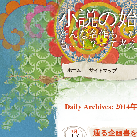
小説の
どんな名作も、
も…！？って考
ホーム
サイトマップ
Daily Archives:
2014
通る企画書
9月
14