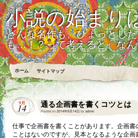
小説の始まり
どんな名作も、ひょっとした
も…！？って考えると、なん
ホーム
サイトマップ
通る企画書を書くコツとは
9月
14
Posted on
2014年9月14日
by
admin
仕事で企画書を書くことがあります。企画書
ことはないのですが、見本となるような企画