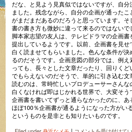
だな、と見よう見真似ではないですが、自分
ました。残念ながら、自分の企画が通ったこ
がまだまだあるのだろうと思っています。そ
書の書き方も微妙に違って来るのではないで
脚本家志望の友人は、テレビドラマの企画書
提出しているようです。以前、企画書を見せ
白く読ませてもらいました。色んな条件が決
るのだそうです。企画意図の部分では、例え
っても、長々とした文章だったり、回りくど
でもらえないのだそうで、単的に引き込む文
読むのは、常時忙しいプロデューサーさんな
白くなければ即はじかれる世界で、大変そうで
企画書を書いてずっと通らなかったのに、あ
ほぼ100％企画書が通るようになった方がい
というものを是非とも知りたいものです。
|
通
Filed under
身近なメモ
コメントを受け付けて