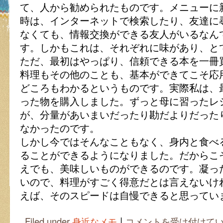
て、人から勧められたものです。メニューに
時は、インターネットで検索したり、友達に
なくても、情報交換ができる友人がいるなん
す。しかもこれは、それぞれに味があり、と
ただ、最初はやっぱり、信頼できる本を一冊
料理もその他のことも、基本ができてこそ応
どころもわかるというものです。実際私は、
った物を購入しました。ずっと母に習ったレ
が、分量があいまいだったり勘だよりだった
なかったのです。
しかし今ではそんなこともなく、身内と食べ
ることができるようになりました。だからこ
えでも、美味しいものができるのです。凝っ
いので、料理がすごく得意だとは言えないけ
えば、そのスピードは自慢できると思ってい
|
料
Filed under
身近なメモ
コメントを受け付けて