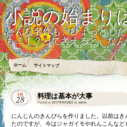
小説の始まり
どんな名作も、ひょっとした
も…！？って考えると、なん
ホーム
サイトマップ
料理は基本が大事
9月
28
Posted on
2017年9月28日
by
admin
にんじんのきんぴらを作りました。以前はき
たのですが、今はジャガイモやれんこんなど