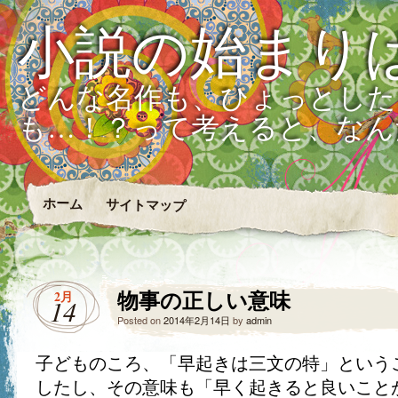
小説の始まり
どんな名作も、ひょっとした
も…！？って考えると、なん
ホーム
サイトマップ
物事の正しい意味
2月
14
Posted on
2014年2月14日
by
admin
子どものころ、「早起きは三文の特」という
したし、その意味も「早く起きると良いこと