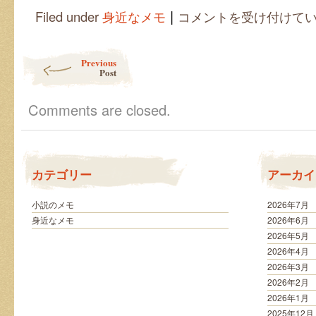
|
物
Filed under
身近なメモ
コメントを受け付けて
事
の
正
Post navigation
Previous
し
Post
い
意
味
Comments are closed.
は
カテゴリー
アーカイ
小説のメモ
2026年7月
身近なメモ
2026年6月
2026年5月
2026年4月
2026年3月
2026年2月
2026年1月
2025年12月