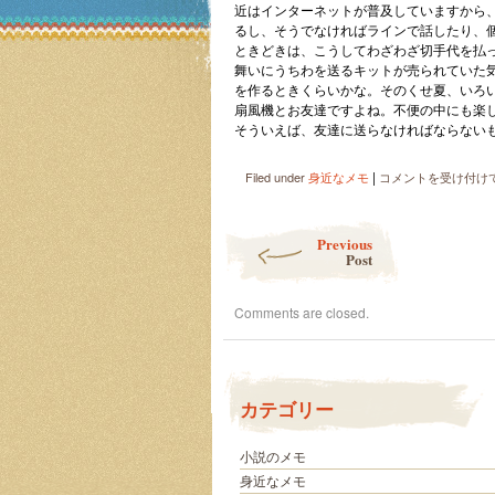
近はインターネットが普及していますから
るし、そうでなければラインで話したり、
ときどきは、こうしてわざわざ切手代を払
舞いにうちわを送るキットが売られていた
を作るときくらいかな。そのくせ夏、いろ
扇風機とお友達ですよね。不便の中にも楽
そういえば、友達に送らなければならない
|
郵
Filed under
身近なメモ
コメントを受け付け
便
物
Post navigation
の
Previous
種
Post
類
い
Comments are closed.
ろ
い
ろ
は
カテゴリー
小説のメモ
身近なメモ