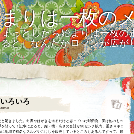
始まりは一枚の
ひょっとしたら始まりは一枚の
えると、なんだかロマンが広が
類いろいろ
y
admin
だと驚きました。封書やはがきを送るだけと思っていた郵便物。実は他のもの
手を貼って！記事によると、縦・横・高さの合計が90センチ以内、重さ４キロ
めに地域で有名なスルメやこけしを販売しているところもあるんですって。最