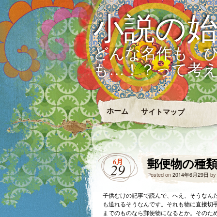
小説の
どんな名作も、
も…！？って考
ホーム
サイトマップ
郵便物の種
6月
29
Posted on
2014年6月29日
b
子供むけの記事で読んで、へえ、そうなん
も送れるそうなんです。それも物に直接切
までのものなら郵便物になるとか。そのた